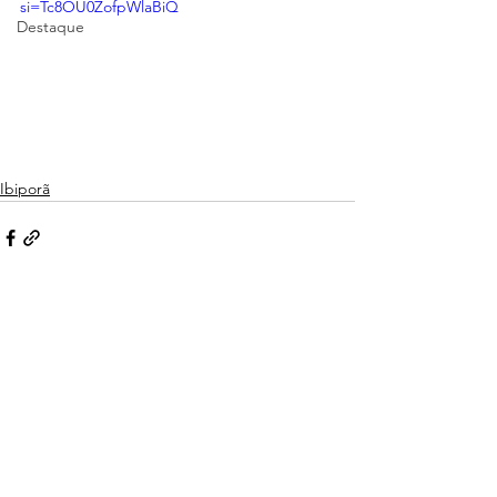
si=Tc8OU0ZofpWlaBiQ
Destaque
Ibiporã
Ver tudo
Posts recentes