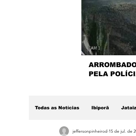
ARROMBADOR
PELA POLÍCI
Todas as Notícias
Ibiporã
Jatai
jeffersonpinheirod
15 de jul. de 
Região
Sertanópolis
Desta