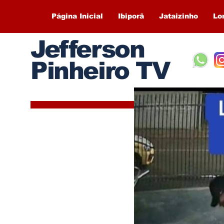
Página Inicial
Ibiporã
Jataizinho
Lo
Jefferson
Pinheiro TV