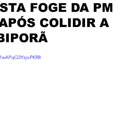
STA FOGE DA PM
 APÓS COLIDIR A
BIPORÃ
=q1wAPqQ3YzjoPKR8