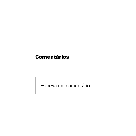
Comentários
Escreva um comentário
MOTORISTA PASSA MAL AO
VOLANTE E BATE EM MURO N
CONDOMÍNIO MARAJOARA EM