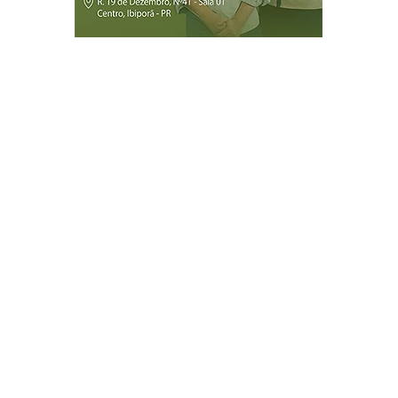
Página Inicial
Ibiporã
Jataizinho
Londrina
ireitos reservados.