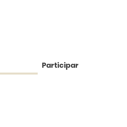
ícias
Participar
ue Silva (43) 9 9968-3927 © 2025 - Jefferson Pinheiro TV - Todos os d