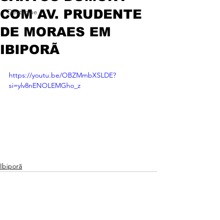
COM AV. PRUDENTE
Destaque
DE MORAES EM
IBIPORÃ
https://youtu.be/OBZMmbXSLDE?
si=ylv8nENOLEMGho_z
Ibiporã