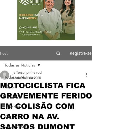
Registre-se
Post
Todas as Notícias
jeffersonpinheirod
Todas as Notícias
18 de mar. de 2025
MOTOCICLISTA FICA
Ibiporã
GRAVEMENTE FERIDO
Jataizinho
EM COLISÃO COM
Londrina
CARRO NA AV.
Região
SANTOS DUMONT
Sertanópolis