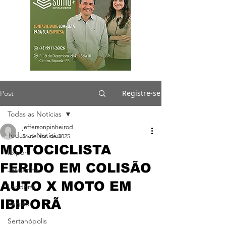
Registre-se
Post
Todas as Notícias
jeffersonpinheirod
Todas as Notícias
26 de abr. de 2025
MOTOCICLISTA
Ibiporã
FERIDO EM COLISÃO
Jataizinho
AUTO X MOTO EM
Londrina
IBIPORÃ
Região
Sertanópolis