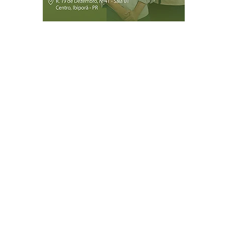
Página Inicial
Ibiporã
Jataizinho
Londrina
ireitos reservados.