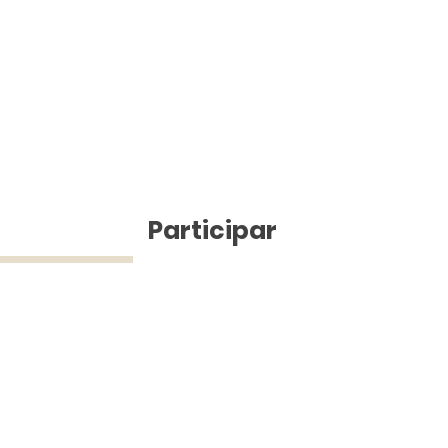
ícias
Participar
ue Silva (43) 9 9968-3927 © 2025 - Jefferson Pinheiro TV - Todos os d