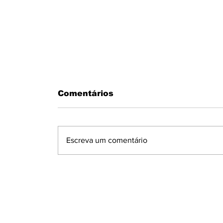
Comentários
Escreva um comentário
MOTORISTA PASSA MAL AO
VOLANTE E BATE EM MURO N
CONDOMÍNIO MARAJOARA EM