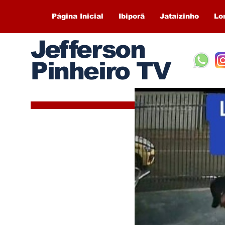
Página Inicial
Ibiporã
Jataizinho
Lo
Jefferson
Pinheiro TV