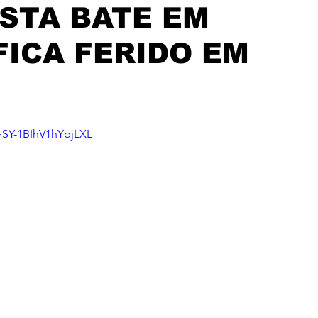
STA BATE EM
FICA FERIDO EM
=SY-1BIhV1hYbjLXL