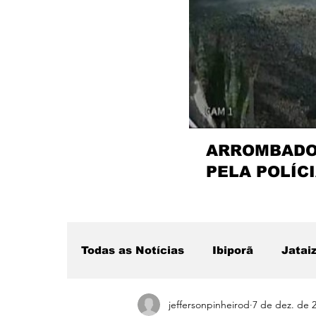
ARROMBADOR
PELA POLÍCI
Todas as Notícias
Ibiporã
Jatai
jeffersonpinheirod
7 de dez. de 
Região
Sertanópolis
Desta