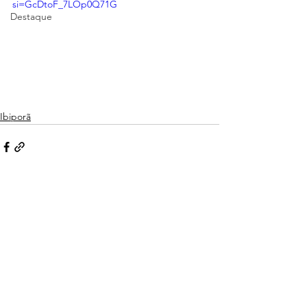
si=GcDtoF_7LOp0Q71G
Destaque
Ibiporã
Ver tudo
Posts recentes