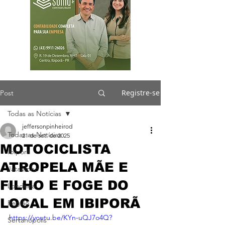
Registre-se
Post
Todas as Notícias
jeffersonpinheirod
Todas as Notícias
21 de set. de 2025
MOTOCICLISTA
Ibiporã
ATROPELA MÃE E
Jataizinho
FILHO E FOGE DO
Londrina
LOCAL EM IBIPORÃ
Região
https://youtu.be/KYn-uQJ7o4Q?
Sertanópolis