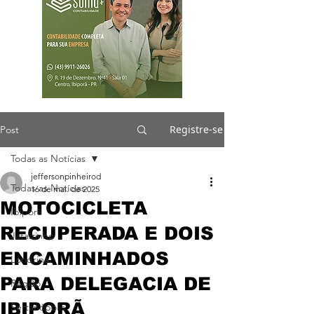
Registre-se
Post
Todas as Notícias
jeffersonpinheirod
Todas as Notícias
16 de mai. de 2025
MOTOCICLETA
Ibiporã
RECUPERADA E DOIS
Jataizinho
ENCAMINHADOS
Londrina
PARA DELEGACIA DE
Região
IBIPORÃ
Sertanópolis