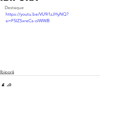
Destaque
https://youtu.be/VU9i1zJHyNQ?
si=F5IZSxreCs-oIWWB
Ibiporã
Ver tudo
Posts recentes