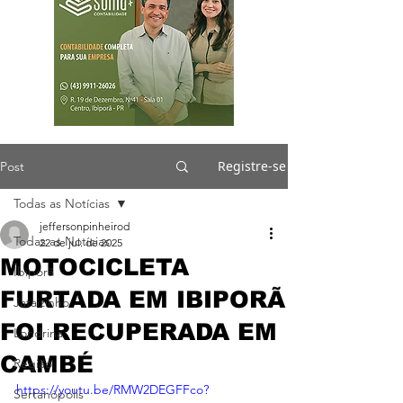
Registre-se
Post
Todas as Notícias
jeffersonpinheirod
Todas as Notícias
22 de jul. de 2025
MOTOCICLETA
Ibiporã
FURTADA EM IBIPORÃ
Jataizinho
FOI RECUPERADA EM
Londrina
CAMBÉ
Região
https://youtu.be/RMW2DEGFFco?
Sertanópolis