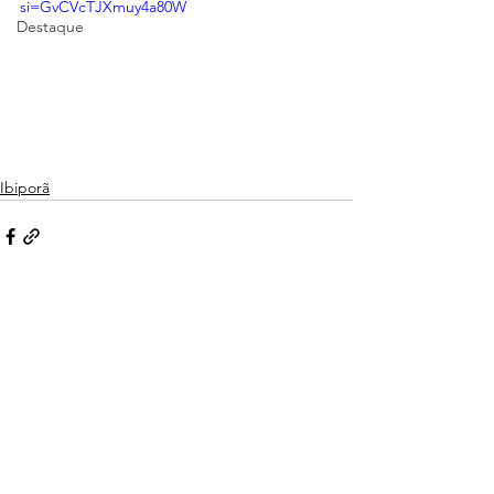
si=GvCVcTJXmuy4a80W
Destaque
Ibiporã
Ver tudo
Posts recentes