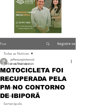
Registre-se
Post
Todas as Notícias
jeffersonpinheirod
Todas as Notícias
21 de mar. de 2024
MOTOCICLETA FOI
Ibiporã
RECUPERADA PELA
Jataizinho
PM NO CONTORNO
Londrina
DE IBIPORÃ
Região
Sertanópolis