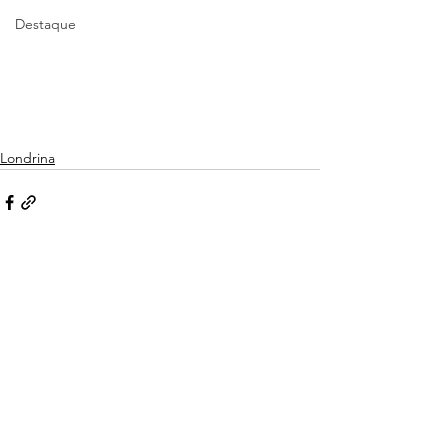
Destaque
Londrina
Ver tudo
Posts recentes