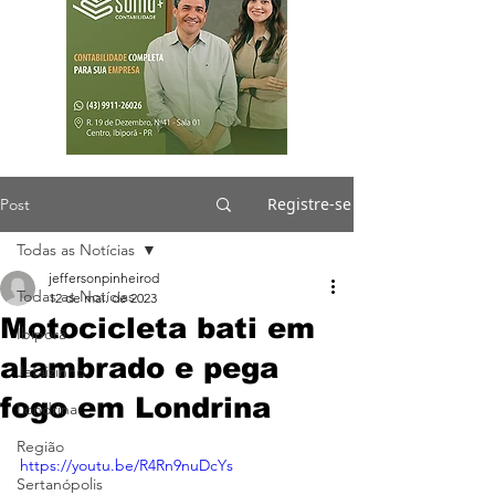
Registre-se
Post
Todas as Notícias
jeffersonpinheirod
Todas as Notícias
12 de mai. de 2023
Motocicleta bati em
Ibiporã
alambrado e pega
Jataizinho
fogo em Londrina
Londrina
Região
https://youtu.be/R4Rn9nuDcYs
Sertanópolis