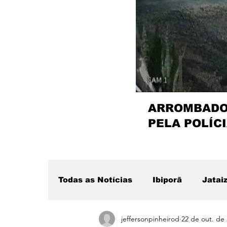
ARROMBADOR
PELA POLÍCI
Todas as Notícias
Ibiporã
Jatai
jeffersonpinheirod
22 de out. de
Região
Sertanópolis
Desta