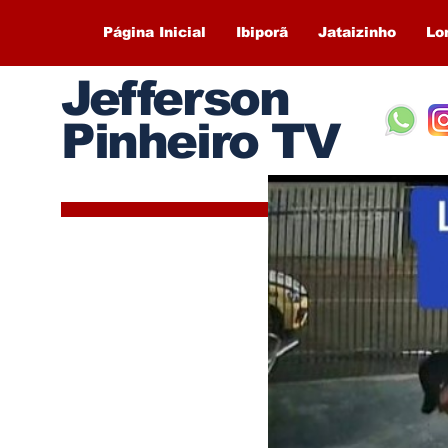
Página Inicial
Ibiporã
Jataizinho
Lo
Jefferson
Pinheiro TV