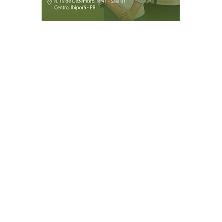
Página Inicial
Ibiporã
Jataizinho
Londrina
ireitos reservados.