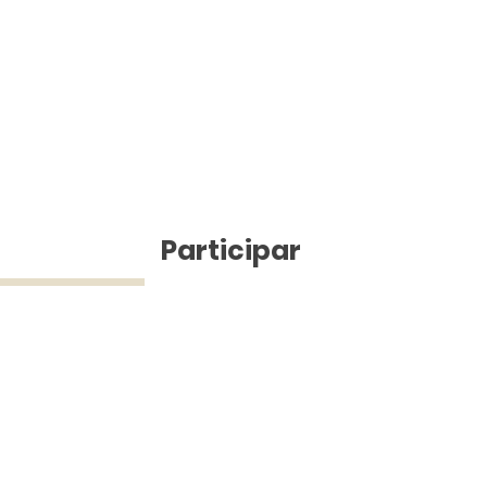
ícias
Participar
ue Silva (43) 9 9968-3927 © 2025 - Jefferson Pinheiro TV - Todos os d