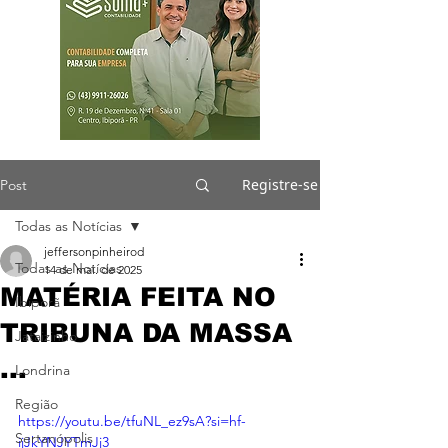
Registre-se
Post
Todas as Notícias
jeffersonpinheirod
Todas as Notícias
14 de mai. de 2025
MATÉRIA FEITA NO
Ibiporã
TRIBUNA DA MASSA
Jataizinho
...
Londrina
Região
https://youtu.be/tfuNL_ez9sA?si=hf-
Sertanópolis
ijJkYNJYTmJj3