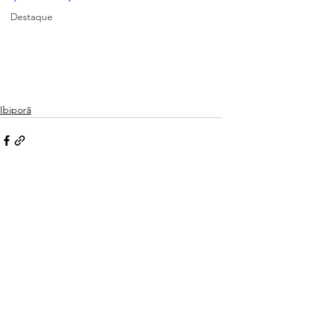
Destaque
Ibiporã
Ver tudo
Posts recentes