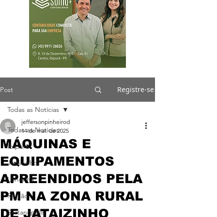
Registre-se
Post
Todas as Notícias
jeffersonpinheirod
Todas as Notícias
14 de mar. de 2025
MÁQUINAS E
Ibiporã
EQUIPAMENTOS
Jataizinho
APREENDIDOS PELA
Londrina
PM NA ZONA RURAL
Região
DE JATAIZINHO
Sertanópolis