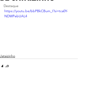
Destaque
https://youtu.be/bbPBkCBum_I?si=tca0Y-
NDWPebUAL4
Jataizinho
Ver tudo
Posts recentes