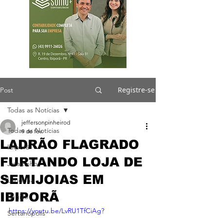
Registre-se
Post
Todas as Notícias
jeffersonpinheirod
Todas as Notícias
9 de fev.
LADRÃO FLAGRADO
Ibiporã
FURTANDO LOJA DE
Jataizinho
SEMIJOIAS EM
Londrina
IBIPORÃ
Região
https://youtu.be/LvRU1TfCiAg?
Sertanópolis