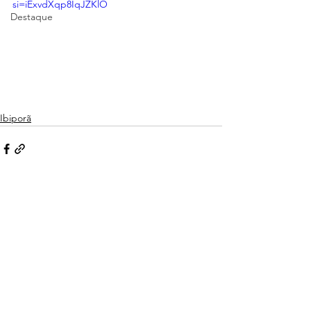
si=iExvdXqp8IqJZKlO
Destaque
Ibiporã
Ver tudo
Posts recentes