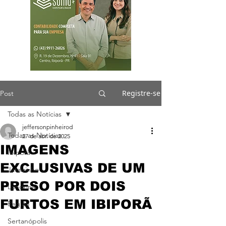
Registre-se
Post
Todas as Notícias
jeffersonpinheirod
Todas as Notícias
27 de abr. de 2025
IMAGENS
Ibiporã
EXCLUSIVAS DE UM
Jataizinho
PRESO POR DOIS
Londrina
FURTOS EM IBIPORÃ
Região
Sertanópolis