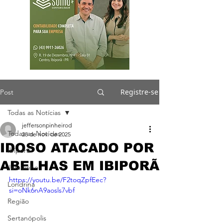
Registre-se
Post
Todas as Notícias
jeffersonpinheirod
Todas as Notícias
28 de nov. de 2025
IDOSO ATACADO POR
Ibiporã
ABELHAS EM IBIPORÃ
Jataizinho
https://youtu.be/F2toqZpfEec?
Londrina
si=oNk6nA9aosls7vbf
Região
Sertanópolis