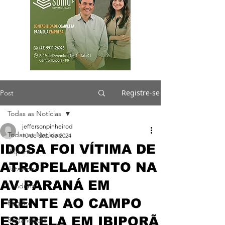
Registre-se
Post
Todas as Notícias
jeffersonpinheirod
Todas as Notícias
10 de dez. de 2024
IDOSA FOI VÍTIMA DE
Ibiporã
ATROPELAMENTO NA
Jataizinho
AV PARANÁ EM
Londrina
FRENTE AO CAMPO
Região
ESTRELA EM IBIPORÃ
Sertanópolis