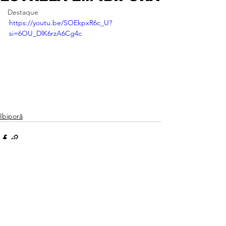
Destaque
https://youtu.be/SOEkpxR6c_U?
si=6OU_DlK6rzA6Cg4c
Ibiporã
Ver tudo
Posts recentes