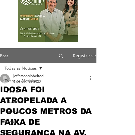
Registre-se
Post
Todas as Notícias
jeffersonpinheirod
Todas as Notícias
8 de out. de 2023
IDOSA FOI
Ibiporã
ATROPELADA A
Jataizinho
POUCOS METROS DA
Londrina
FAIXA DE
Região
SEGURANÇA NA AV.
Sertanópolis