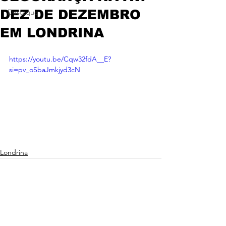
DEZ DE DEZEMBRO
Destaque
EM LONDRINA
https://youtu.be/Cqw32fdA__E?
si=pv_oSbaJmkjyd3cN
Londrina
Ver tudo
Posts recentes