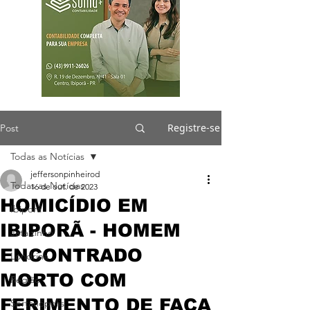
Registre-se
Post
Todas as Notícias
jeffersonpinheirod
Todas as Notícias
16 de out. de 2023
HOMICÍDIO EM
Ibiporã
IBIPORÃ - HOMEM
Jataizinho
ENCONTRADO
Londrina
MORTO COM
Região
FERIMENTO DE FACA
Sertanópolis