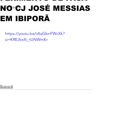
NO CJ JOSÉ MESSIAS
Destaque
EM IBIPORÃ
https://youtu.be/v4qGbnFWcXk?
si=KREJkeXi_tUNWmKr
Ibiporã
Ver tudo
Posts recentes