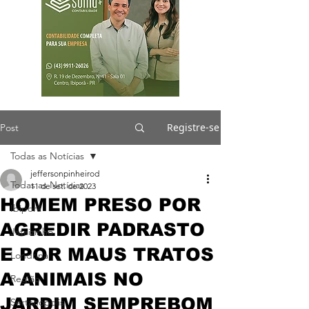
Registre-se
Post
Todas as Notícias
jeffersonpinheirod
Todas as Notícias
11 de set. de 2023
HOMEM PRESO POR
Ibiporã
AGREDIR PADRASTO
Jataizinho
E POR MAUS TRATOS
Londrina
A ANIMAIS NO
Região
JARDIM SEMPREBOM
Sertanópolis