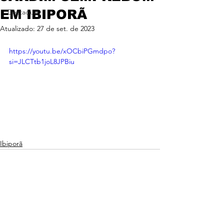
EM IBIPORÃ
Destaque
Atualizado:
27 de set. de 2023
https://youtu.be/xOCbiPGmdpo?
si=JLCTtb1joL8JPBiu
Ibiporã
Ver tudo
Posts recentes