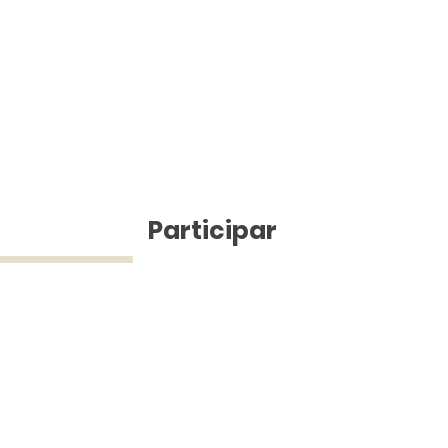
ícias
Participar
ue Silva (43) 9 9968-3927 © 2025 - Jefferson Pinheiro TV - Todos os d