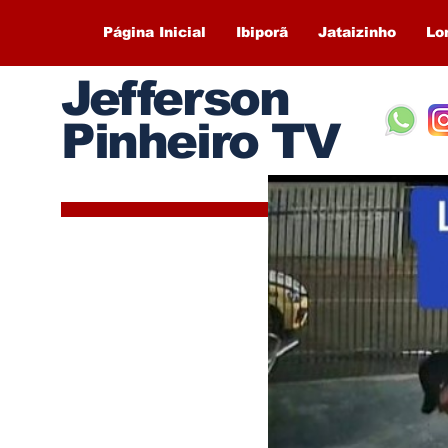
Página Inicial
Ibiporã
Jataizinho
Lo
Jefferson
Pinheiro TV