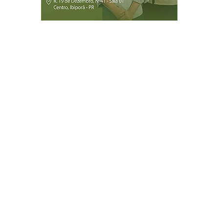
Página Inicial
Ibiporã
Jataizinho
Londrina
ireitos reservados.