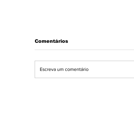
Comentários
Escreva um comentário
DUAS MULHERES PRESAS PEL
GM COM DROGAS - UMA DELA
COM CRACK NAS PARTES
ÍNTIMAS