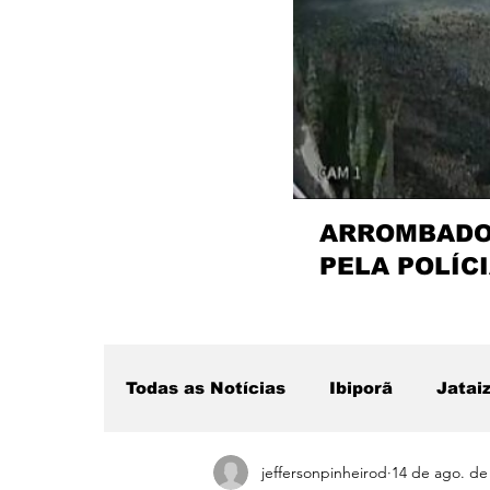
ARROMBADOR
PELA POLÍCI
Todas as Notícias
Ibiporã
Jatai
jeffersonpinheirod
14 de ago. de
Região
Sertanópolis
Desta