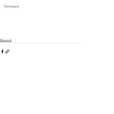
Destaque
Ibiporã
Ver tudo
Posts recentes