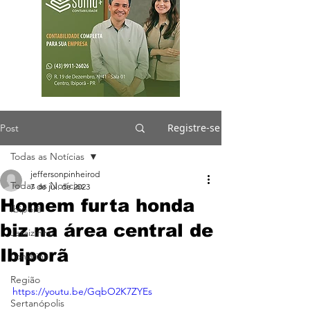
Registre-se
Post
Todas as Notícias
jeffersonpinheirod
Todas as Notícias
7 de jul. de 2023
Homem furta honda
Ibiporã
biz na área central de
Jataizinho
Ibiporã
Londrina
Região
https://youtu.be/GqbO2K7ZYEs
Sertanópolis