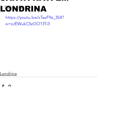
LONDRINA
Destaque
https://youtu.be/xTaxF9a_3S4?
si=zJEWukC5zOO13Ti3
Londrina
Ver tudo
Posts recentes