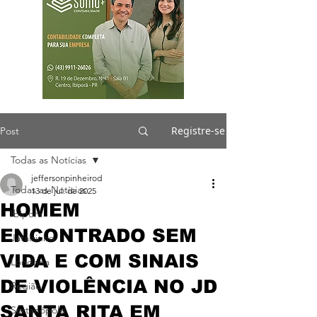
Registre-se
Post
Todas as Notícias
jeffersonpinheirod
Todas as Notícias
13 de jul. de 2025
HOMEM
Ibiporã
ENCONTRADO SEM
Jataizinho
VIDA E COM SINAIS
Londrina
DE VIOLÊNCIA NO JD
Região
SANTA RITA EM
Sertanópolis