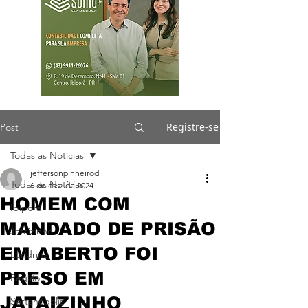
Registre-se
Post
Todas as Notícias
jeffersonpinheirod
Todas as Notícias
6 de dez. de 2024
HOMEM COM
Ibiporã
MANDADO DE PRISÃO
Jataizinho
EM ABERTO FOI
Londrina
PRESO EM
Região
JATAIZINHO
Sertanópolis