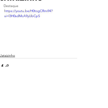
Destaque
https://youtu.be/H0togCRmi94?
si=l3H0sdMcA9yUbCpS
Jataizinho
Ver tudo
Posts recentes