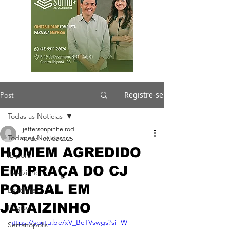
Registre-se
Post
Todas as Notícias
jeffersonpinheirod
Todas as Notícias
10 de nov. de 2025
HOMEM AGREDIDO
Ibiporã
EM PRAÇA DO CJ
Jataizinho
POMBAL EM
Londrina
JATAIZINHO
Região
https://youtu.be/xV_BcTVswgs?si=W-
Sertanópolis