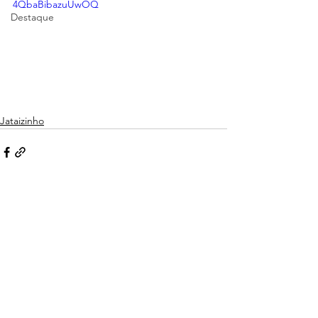
4QbaBibazuUwOQ
Destaque
Jataizinho
Ver tudo
Posts recentes