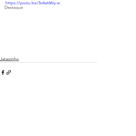
https://youtu.be/3o6at66iy-w
Destaque
Jataizinho
Ver tudo
Posts recentes