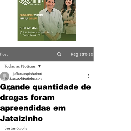
Registre-se
Post
Todas as Notícias
jeffersonpinheirod
Todas as Notícias
27 de mar. de 2023
Grande quantidade de
Ibiporã
drogas foram
Jataizinho
apreendidas em
Londrina
Jataizinho
Região
Sertanópolis