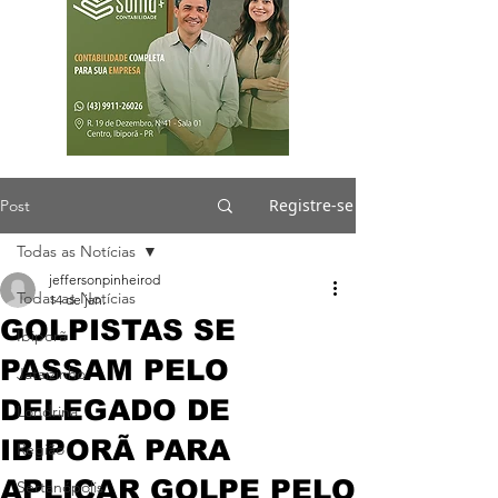
Registre-se
Post
Todas as Notícias
jeffersonpinheirod
Todas as Notícias
14 de jan.
GOLPISTAS SE
Ibiporã
PASSAM PELO
Jataizinho
DELEGADO DE
Londrina
IBIPORÃ PARA
Região
APLICAR GOLPE PELO
Sertanópolis