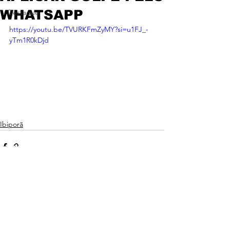
WHATSAPP
Destaque
https://youtu.be/TVURKFmZyMY?si=u1FJ_-
yTm1R0kDjd
Ibiporã
Ver tudo
Posts recentes