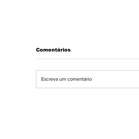
Comentários
Escreva um comentário
MOTORISTA PASSA MAL AO
VOLANTE E BATE EM MURO N
CONDOMÍNIO MARAJOARA EM
IBIPORÃ