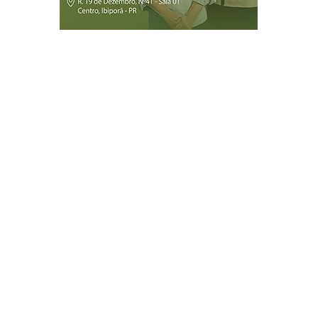
Página Inicial
Ibiporã
Jataizinho
Londrina
ireitos reservados.