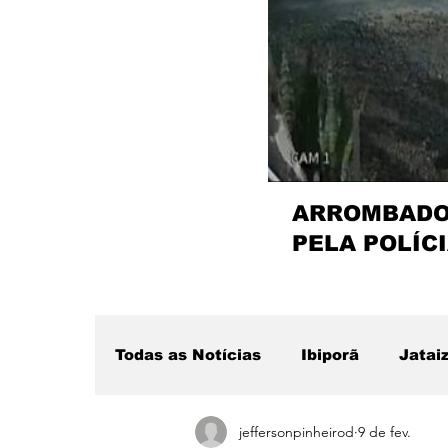
ARROMBADOR
PELA POLÍCI
Todas as Notícias
Ibiporã
Jatai
jeffersonpinheirod
9 de fev.
Região
Sertanópolis
Desta