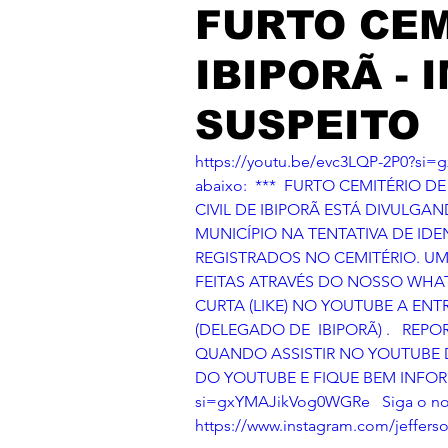
FURTO CEM
IBIPORÃ -
SUSPEITO
https://youtu.be/evc3LQP-2P0?si=
abaixo:  ***  FURTO CEMITÉRIO DE
CIVIL DE IBIPORÃ ESTÁ DIVULG
MUNICÍPIO NA TENTATIVA DE IDE
REGISTRADOS NO CEMITÉRIO. U
FEITAS ATRAVÉS DO NOSSO WHATS
CURTA (LIKE) NO YOUTUBE A ENT
(DELEGADO DE  IBIPORÃ) .   REPO
QUANDO ASSISTIR NO YOUTUBE D
DO YOUTUBE E FIQUE BEM INFORMADO	   https://youtu.be/e
si=gxYMAJikVog0WGRe   Siga o nosso
https://www.instagram.com/jeffe