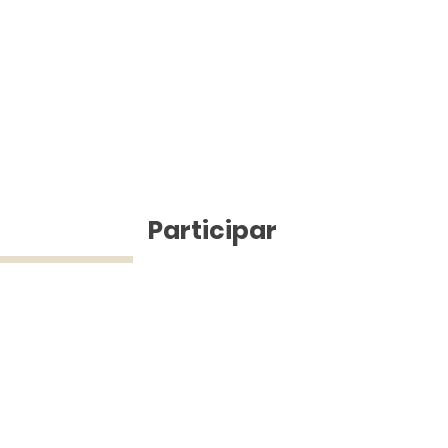
ícias
Participar
ue Silva (43) 9 9968-3927 © 2025 - Jefferson Pinheiro TV - Todos os d