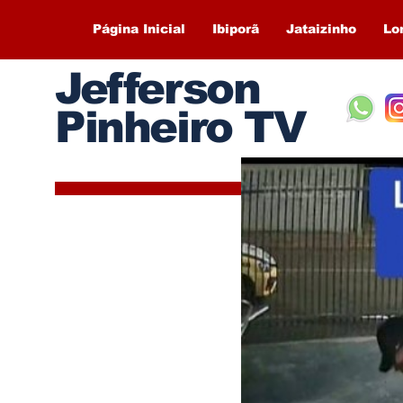
Página Inicial
Ibiporã
Jataizinho
Lo
Jefferson
Pinheiro TV