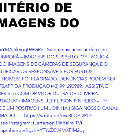
ITÉRIO DE
 IMAGENS DO
gxYMAJikVog0WGRe   Saiba mais acessando o link 
 IBIPORÃ – IMAGENS DO SUSPEITO  ***   POLÍCIA 
ANDO IMAGENS DE CÂMERAS DE SEGURANÇA DO 
NTIFICAR OS RESPONSÁVEIS POR FURTOS 
M HOMEM FOI FLAGRADO. DENÚNCIAS PODEM SER 
APP DA PRODUÇÃO (43) 991293989.  ASSISTA E 
REVISTA COM DR VITOR DUTRA DE OLIVEIRA 
RTAGEM / IMAGENS: JEFFERSON PINHEIRO –   ** 
E UM POSITIVO ( UM JOINHA ) SIGA NOSSO CANAL 
vc3LQP-2P0?
 instagram: (Jefferson Pinheiro TV)   
rsonpinheirotv?igsh=YTYzZGJ4MXFlM2py