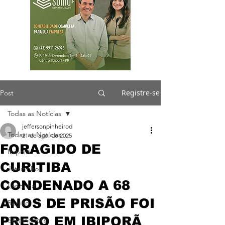
Registre-se
Post
Todas as Notícias
jeffersonpinheirod
Todas as Notícias
21 de ago. de 2025
FORAGIDO DE
Ibiporã
CURITIBA
Jataizinho
CONDENADO A 68
Londrina
ANOS DE PRISÃO FOI
Região
PRESO EM IBIPORÃ
Sertanópolis