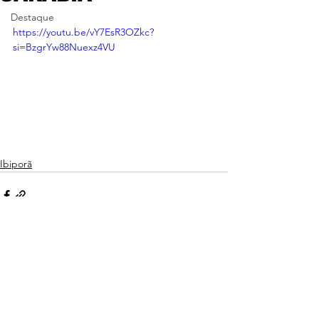
Destaque
https://youtu.be/vY7EsR3OZkc?
si=BzgrYw88Nuexz4VU
Ibiporã
Ver tudo
Posts recentes