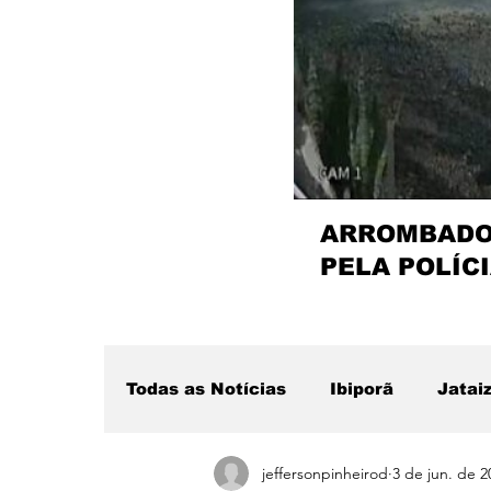
ARROMBADOR
PELA POLÍCI
Todas as Notícias
Ibiporã
Jatai
jeffersonpinheirod
3 de jun. de 2
Região
Sertanópolis
Desta