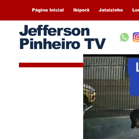
Página Inicial
Ibiporã
Jataizinho
Lo
Jefferson
Pinheiro TV