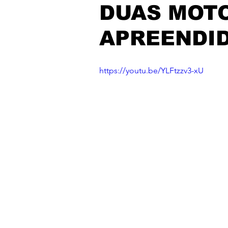
DUAS MOT
APREENDID
https://youtu.be/YLFtzzv3-xU