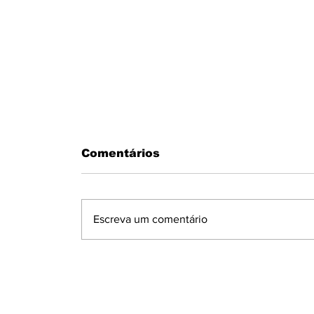
Comentários
Escreva um comentário
MOTORISTA PASSA MAL AO
VOLANTE E BATE EM MURO N