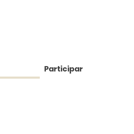
ícias
Participar
ue Silva (43) 9 9968-3927 © 2025 - Jefferson Pinheiro TV - Todos os d