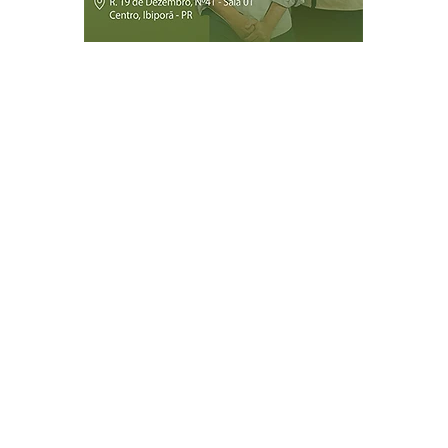
Página Inicial
Ibiporã
Jataizinho
Londrina
ireitos reservados.