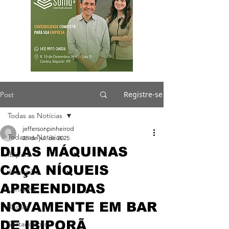
Registre-se
Post
Todas as Notícias
jeffersonpinheirod
Todas as Notícias
28 de jul. de 2025
DUAS MÁQUINAS
Ibiporã
CAÇA NÍQUEIS
Jataizinho
APREENDIDAS
Londrina
NOVAMENTE EM BAR
Região
DE IBIPORÃ
Sertanópolis