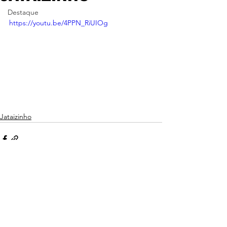
Destaque
https://youtu.be/4PPN_RiUIOg
Jataizinho
Ver tudo
Posts recentes