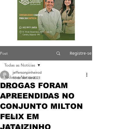
Registre-se
Post
Todas as Notícias
jeffersonpinheirod
Todas as Notícias
18 de abr. de 2023
DROGAS FORAM
Ibiporã
APREENDIDAS NO
Jataizinho
CONJUNTO MILTON
Londrina
FELIX EM
Região
JATAIZINHO
Sertanópolis