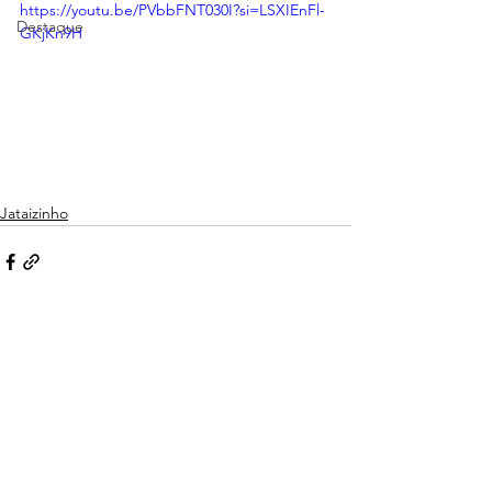
https://youtu.be/PVbbFNT030I?si=LSXIEnFl-
Destaque
GKjKn9H
Jataizinho
Ver tudo
Posts recentes