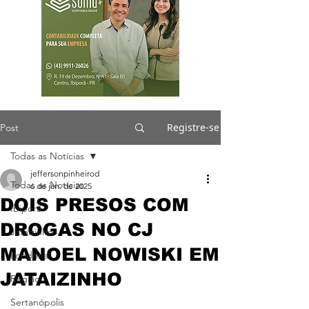
Registre-se
Post
Todas as Notícias
jeffersonpinheirod
Todas as Notícias
6 de jan. de 2025
DOIS PRESOS COM
Ibiporã
DROGAS NO CJ
Jataizinho
MANOEL NOWISKI EM
Londrina
JATAIZINHO
Região
Sertanópolis