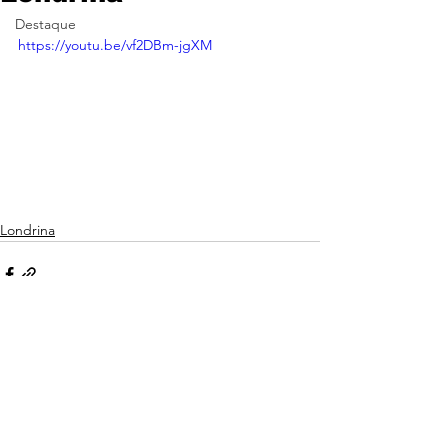
Destaque
https://youtu.be/vf2DBm-jgXM
Londrina
Ver tudo
Posts recentes