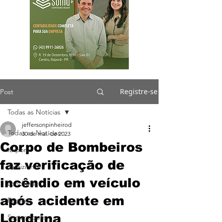
Registre-se
Post
Todas as Notícias
jeffersonpinheirod
Todas as Notícias
30 de mai. de 2023
Corpo de Bombeiros
Ibiporã
faz verificação de
Jataizinho
incêndio em veículo
Londrina
após acidente em
Região
Londrina
Sertanópolis