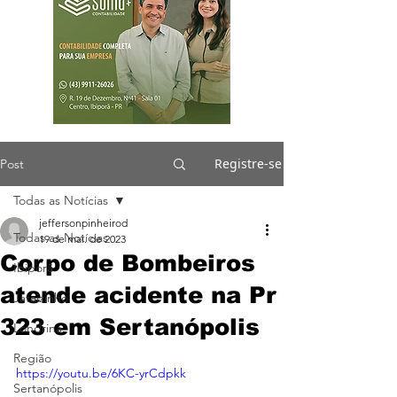
Registre-se
Post
Todas as Notícias
jeffersonpinheirod
Todas as Notícias
19 de mai. de 2023
Corpo de Bombeiros
Ibiporã
atende acidente na Pr
Jataizinho
323 em Sertanópolis
Londrina
Região
https://youtu.be/6KC-yrCdpkk
Sertanópolis