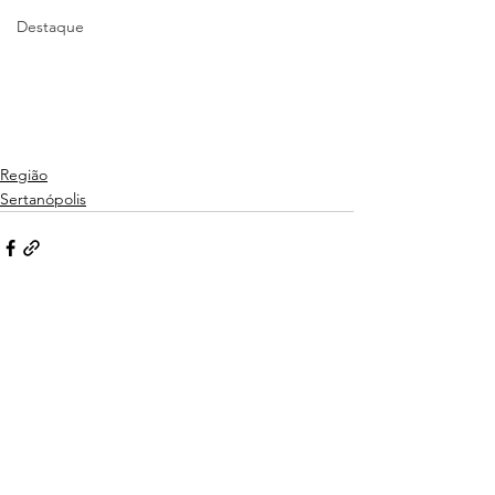
Destaque
Região
Sertanópolis
Ver tudo
Posts recentes