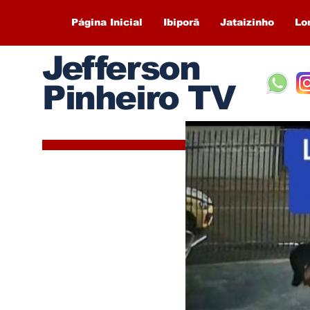
Página Inicial
Ibiporã
Jataizinho
Lo
Jefferson
Pinheiro TV