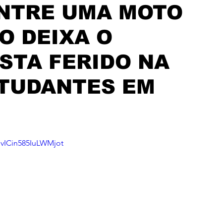
ENTRE UMA MOTO
O DEIXA O
STA FERIDO NA
STUDANTES EM
=vICin585IuLWMjot