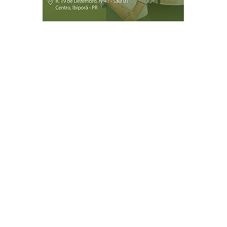
Página Inicial
Ibiporã
Jataizinho
Londrina
ireitos reservados.