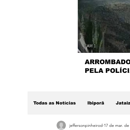
ARROMBADOR
PELA POLÍCI
Todas as Notícias
Ibiporã
Jatai
jeffersonpinheirod
17 de mar. de
Região
Sertanópolis
Desta