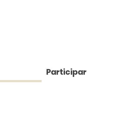
ícias
Participar
ue Silva (43) 9 9968-3927 © 2025 - Jefferson Pinheiro TV - Todos os d