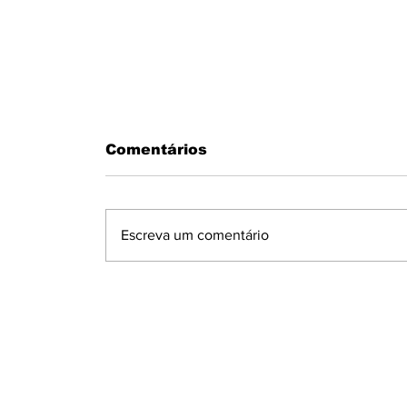
Comentários
Escreva um comentário
MOTORISTA PASSA MAL AO
VOLANTE E BATE EM MURO N
CONDOMÍNIO MARAJOARA EM
IBIPORÃ