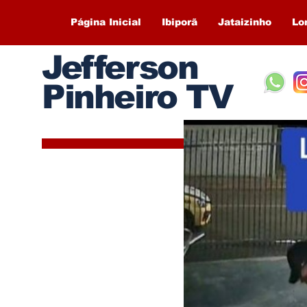
Página Inicial
Ibiporã
Jataizinho
Lo
Jefferson
Pinheiro TV