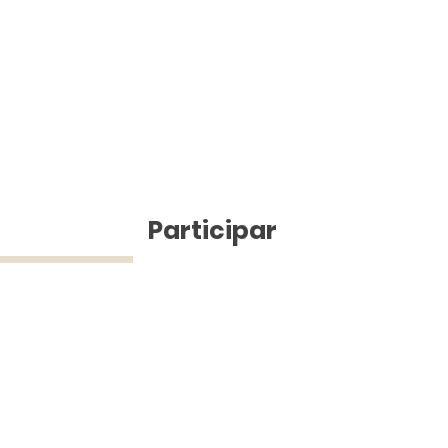
ícias
Participar
ue Silva (43) 9 9968-3927 © 2025 - Jefferson Pinheiro TV - Todos os d