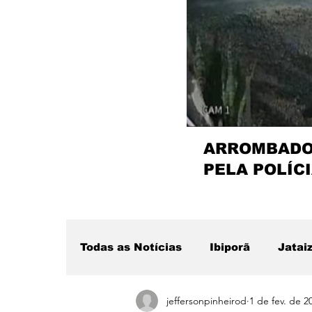
ARROMBADOR
PELA POLÍCI
Todas as Notícias
Ibiporã
Jatai
jeffersonpinheirod
1 de fev. de 2
Região
Sertanópolis
Desta