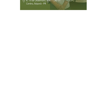
Página Inicial
Ibiporã
Jataizinho
Londrina
ireitos reservados.