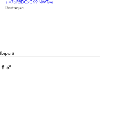
si=7bR8DCxCK9iNWTwe
Destaque
Ibiporã
Ver tudo
Posts recentes