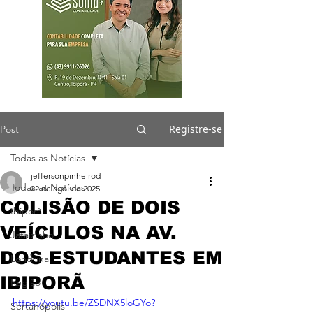
Registre-se
Post
Todas as Notícias
jeffersonpinheirod
Todas as Notícias
22 de ago. de 2025
COLISÃO DE DOIS
Ibiporã
VEÍCULOS NA AV.
Jataizinho
DOS ESTUDANTES EM
Londrina
IBIPORÃ
Região
https://youtu.be/ZSDNX5loGYo?
Sertanópolis