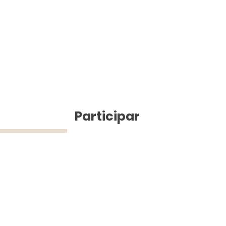
ícias
Participar
ue Silva (43) 9 9968-3927 © 2025 - Jefferson Pinheiro TV - Todos os d