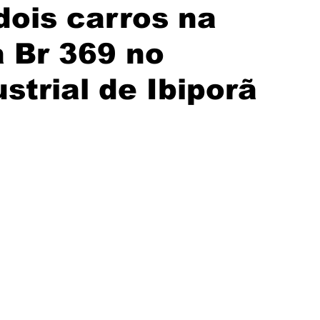
dois carros na
a Br 369 no
strial de Ibiporã