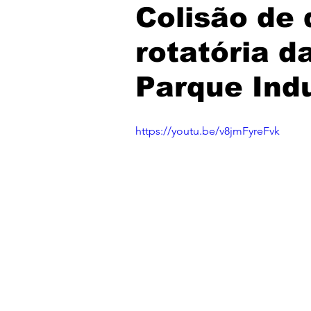
Colisão de 
rotatória d
Parque Indu
https://youtu.be/v8jmFyreFvk