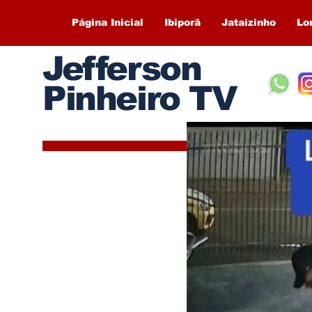
Página Inicial
Ibiporã
Jataizinho
Lo
Jefferson
Pinheiro TV