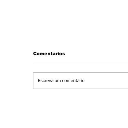
Comentários
Escreva um comentário
MOTORISTA PASSA MAL AO
VOLANTE E BATE EM MURO N
CONDOMÍNIO MARAJOARA EM