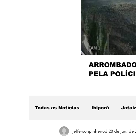
ARROMBADOR
PELA POLÍCI
Todas as Notícias
Ibiporã
Jatai
jeffersonpinheirod
28 de jun. de 
Região
Sertanópolis
Desta