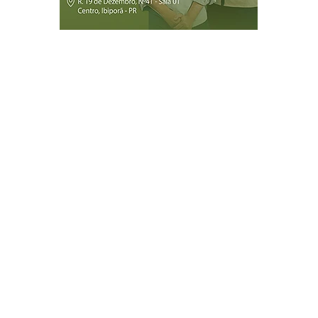
Página Inicial
Ibiporã
Jataizinho
Londrina
ireitos reservados.