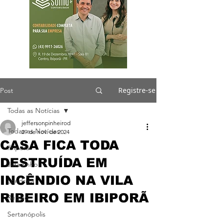
Registre-se
Post
Todas as Notícias
jeffersonpinheirod
Todas as Notícias
29 de nov. de 2024
CASA FICA TODA
Ibiporã
DESTRUÍDA EM
Jataizinho
INCÊNDIO NA VILA
Londrina
RIBEIRO EM IBIPORÃ
Região
Sertanópolis