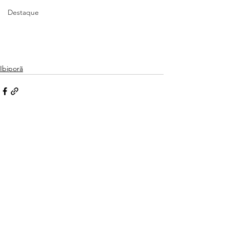
Destaque
Ibiporã
Ver tudo
Posts recentes