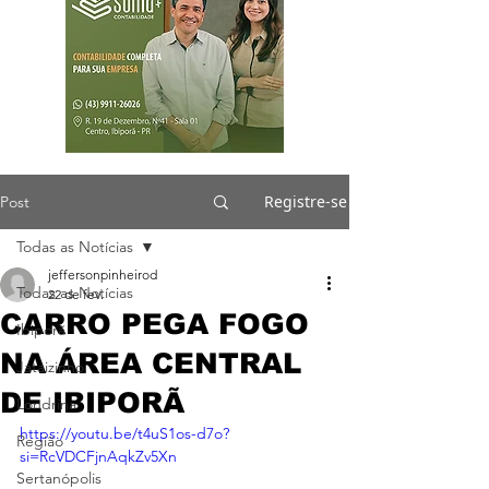
Registre-se
Post
Todas as Notícias
jeffersonpinheirod
Todas as Notícias
22 de fev.
CARRO PEGA FOGO
Ibiporã
NA ÁREA CENTRAL
Jataizinho
DE IBIPORÃ
Londrina
https://youtu.be/t4uS1os-d7o?
Região
si=RcVDCFjnAqkZv5Xn
Sertanópolis