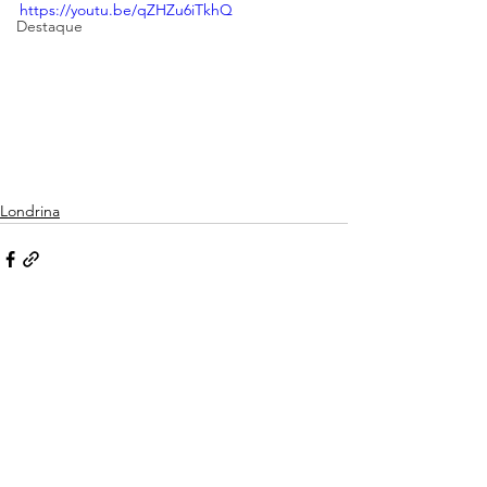
https://youtu.be/qZHZu6iTkhQ
Destaque
Londrina
Ver tudo
Posts recentes