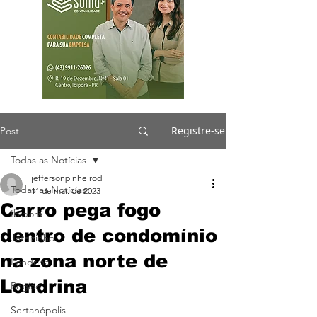
Registre-se
Post
Todas as Notícias
jeffersonpinheirod
Todas as Notícias
11 de mai. de 2023
Carro pega fogo
Ibiporã
dentro de condomínio
Jataizinho
na zona norte de
Londrina
Londrina
Região
Sertanópolis