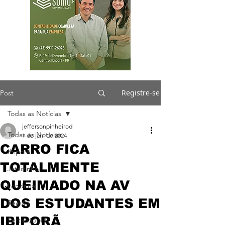
Registre-se
Post
Todas as Notícias
jeffersonpinheirod
Todas as Notícias
1 de jan. de 2024
CARRO FICA
Ibiporã
TOTALMENTE
Jataizinho
QUEIMADO NA AV
Londrina
DOS ESTUDANTES EM
Região
IBIPORÃ
Sertanópolis