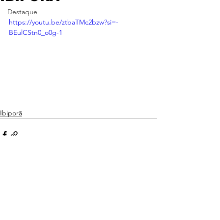
Destaque
https://youtu.be/ztbaTMc2bzw?si=-
BEulCStn0_o0g-1
Ibiporã
Ver tudo
Posts recentes