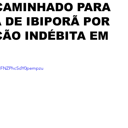
CAMINHADO PARA
 DE IBIPORÃ POR
ÃO INDÉBITA EM
si=FNZPhcSdY0pempzu