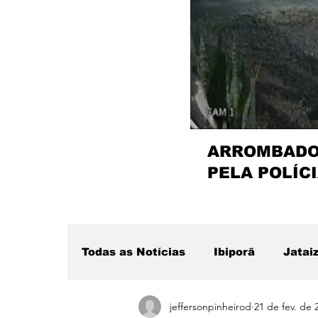
ARROMBADOR
PELA POLÍCI
Todas as Notícias
Ibiporã
Jatai
jeffersonpinheirod
21 de fev. de 
Região
Sertanópolis
Desta