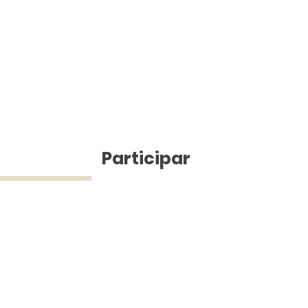
ícias
Participar
ue Silva (43) 9 9968-3927 © 2025 - Jefferson Pinheiro TV - Todos os d