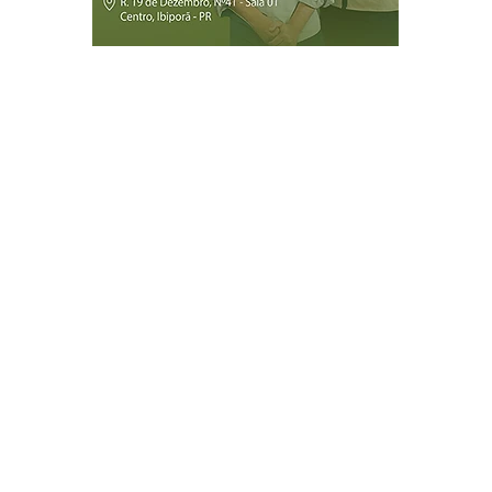
Página Inicial
Ibiporã
Jataizinho
Londrina
ireitos reservados.