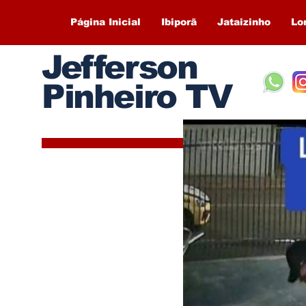
Página Inicial
Ibiporã
Jataizinho
Lo
Jefferson
Pinheiro TV