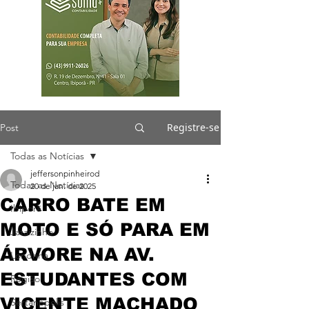
Registre-se
Post
Todas as Notícias
jeffersonpinheirod
Todas as Notícias
20 de jan. de 2025
CARRO BATE EM
Ibiporã
MOTO E SÓ PARA EM
Jataizinho
ÁRVORE NA AV.
Londrina
ESTUDANTES COM
Região
VICENTE MACHADO
Sertanópolis