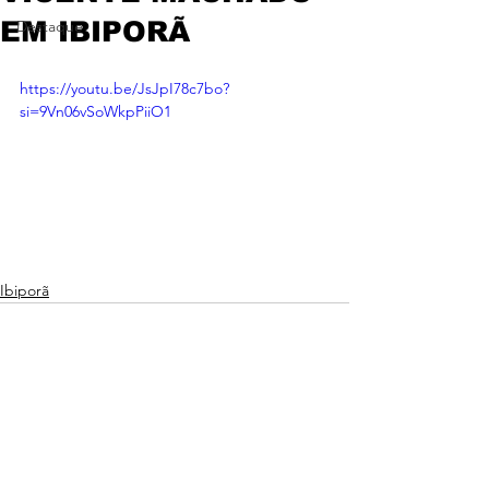
EM IBIPORÃ
Destaque
https://youtu.be/JsJpI78c7bo?
si=9Vn06vSoWkpPiiO1
Ibiporã
Ver tudo
Posts recentes