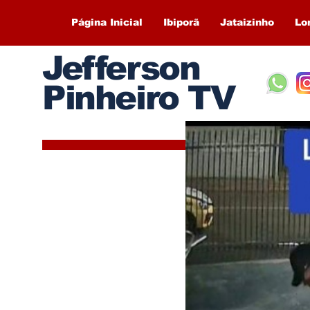
Página Inicial
Ibiporã
Jataizinho
Lo
Jefferson
Pinheiro TV