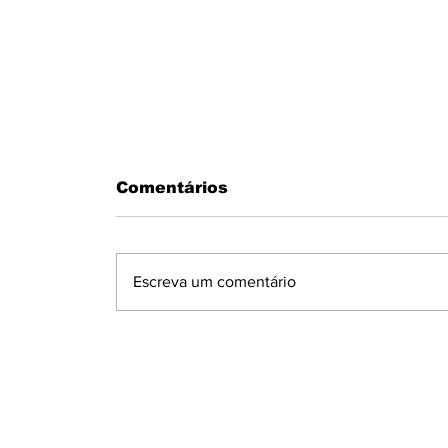
Comentários
Escreva um comentário
PMS RESGATAM MORADOR DE
DENTRO DA RESIDÊNCIA EM
CHAMAS EM JATAIZINHO