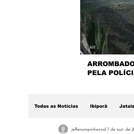
ARROMBADOR
PELA POLÍCI
Todas as Notícias
Ibiporã
Jatai
jeffersonpinheirod
7 de out. de 
Região
Sertanópolis
Desta