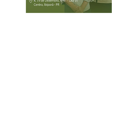
Página Inicial
Ibiporã
Jataizinho
Londrina
ireitos reservados.