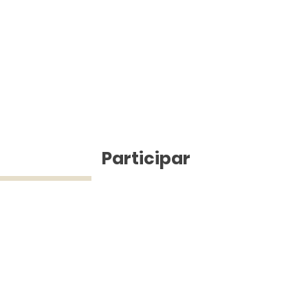
ícias
Participar
ue Silva (43) 9 9968-3927 © 2025 - Jefferson Pinheiro TV - Todos os d