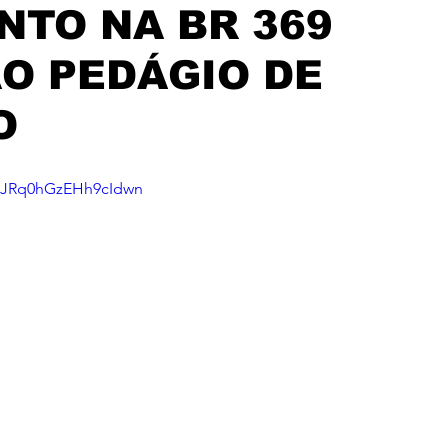
TO NA BR 369
O PEDÁGIO DE
O
i=JRq0hGzEHh9cIdwn