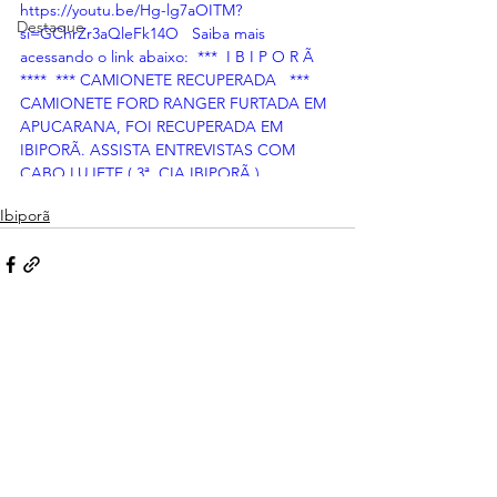
https://youtu.be/Hg-lg7aOITM?
Destaque
si=GChrZr3aQleFk14O   Saiba mais 
acessando o link abaixo:  ***  I B I P O R Ã 
****  *** CAMIONETE RECUPERADA   ***  
CAMIONETE FORD RANGER FURTADA EM 
APUCARANA, FOI RECUPERADA EM 
IBIPORÃ. ASSISTA ENTREVISTAS COM 
CABO LUJETE ( 3ª. CIA IBIPORÃ ) 
REPORTAGEM / IMAGENS JEFFERSON 
Ibiporã
PINHEIRO    ** QUANDO ASSISTIR NO 
YOUTUBE DE UM POSITIVO ( UM JOINHA 
) SIGA NOSSO CANAL DO YOUTUBE E 
FIQUE BEM INFORMADO	   
https://youtu.be/Hg-lg7aOITM?
si=GChrZr3aQleFk14O   Siga o nosso 
Ver tudo
Posts recentes
instagram: (Jefferson Pinheiro TV)   
https://www.instagram.com/jeffersonpinheiro
tv?igsh=YTYzZGJ4MXFlM2py