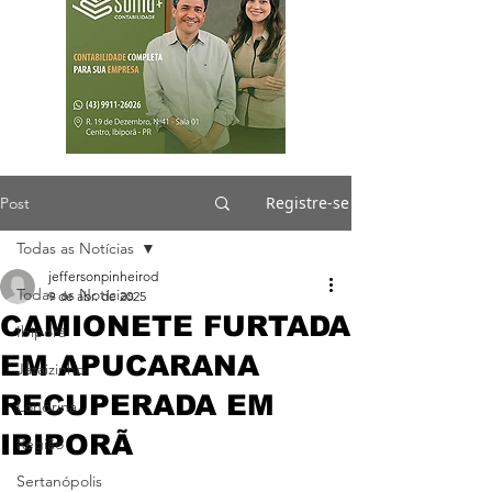
Registre-se
Post
Todas as Notícias
jeffersonpinheirod
Todas as Notícias
9 de abr. de 2025
CAMIONETE FURTADA
Ibiporã
EM APUCARANA
Jataizinho
RECUPERADA EM
Londrina
IBIPORÃ
Região
Sertanópolis