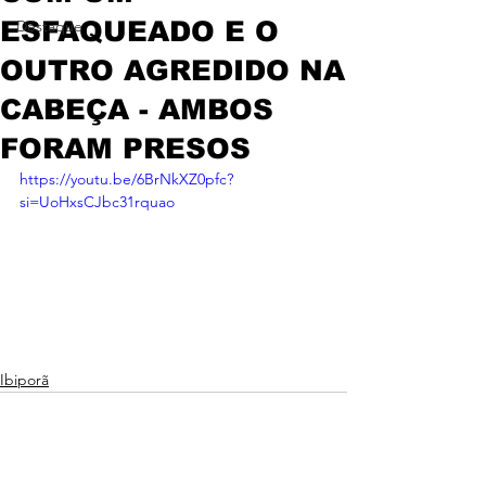
ESFAQUEADO E O
Destaque
OUTRO AGREDIDO NA
CABEÇA - AMBOS
FORAM PRESOS
https://youtu.be/6BrNkXZ0pfc?
si=UoHxsCJbc31rquao
Ibiporã