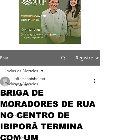
Registre-se
Post
Todas as Notícias
jeffersonpinheirod
Todas as Notícias
19 de fev.
BRIGA DE
Ibiporã
MORADORES DE RUA
Jataizinho
NO CENTRO DE
Londrina
IBIPORÃ TERMINA
Região
COM UM
Sertanópolis