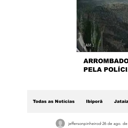
ARROMBADOR
PELA POLÍCI
Todas as Notícias
Ibiporã
Jatai
jeffersonpinheirod
26 de ago. de
Região
Sertanópolis
Desta