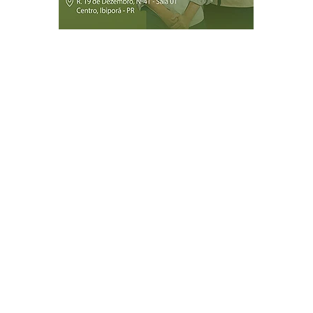
Página Inicial
Ibiporã
Jataizinho
Londrina
ireitos reservados.