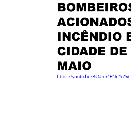
BOMBEIROS
ACIONADO
INCÊNDIO 
CIDADE DE
MAIO
https://youtu.be/BQJob4ENpYo?s