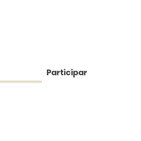
ícias
Participar
ue Silva (43) 9 9968-3927 © 2025 - Jefferson Pinheiro TV - Todos os d