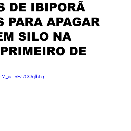
 DE IBIPORÃ
S PARA APAGAR
EM SILO NA
 PRIMEIRO DE
i=M_aasnEZ7COqlbLq