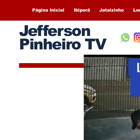
Página Inicial
Ibiporã
Jataizinho
Lo
Jefferson
Pinheiro TV